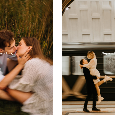
на и Влад
Лера и